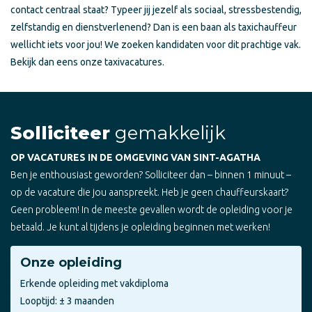
contact centraal staat? Typeer jij jezelf als sociaal, stressbestendig,
zelfstandig en dienstverlenend? Dan is een baan als taxichauffeur
wellicht iets voor jou! We zoeken kandidaten voor dit prachtige vak.
Bekijk dan eens onze taxivacatures.
Solliciteer
gemakkelijk
OP VACATURES IN DE OMGEVING VAN SINT-AGATHA
Ben je enthousiast geworden? Solliciteer dan – binnen 1 minuut –
op de vacature die jou aanspreekt. Heb je geen chauffeurskaart?
Geen probleem! In de meeste gevallen wordt de opleiding voor je
betaald. Je kunt al tijdens je opleiding beginnen met werken!
Onze opleiding
Erkende opleiding met vakdiploma
Looptijd: ± 3 maanden