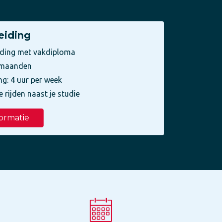
eiding
iding met vakdiploma
3 maanden
ng: 4 uur per week
e rijden naast je studie
ormatie