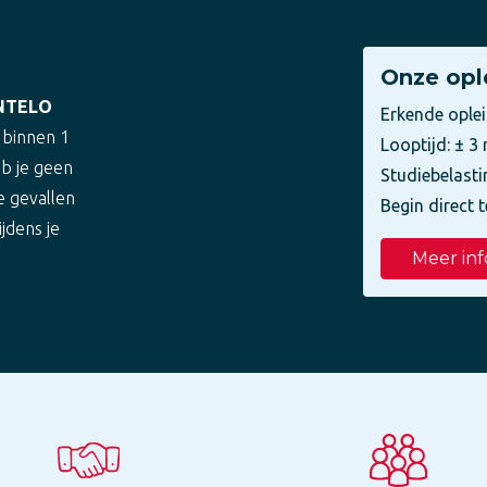
Onze opl
NTELO
Erkende ople
 binnen 1
Looptijd: ± 
eb je geen
Studiebelasti
e gevallen
Begin direct t
ijdens je
Meer inf