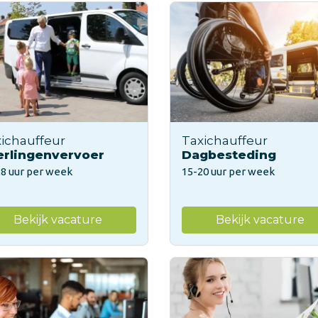
ichauffeur
Taxichauffeur
erlingenvervoer
Dagbesteding
28 uur per week
15-20 uur per week
Bekijk vacature
Bekijk vacature