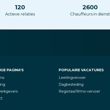
120
2600
Actieve relaties
Chauffeurs in dienst
GE PAGINA'S
POPULAIRE VACATURES
ons
Leerlingvervoer
ing
Dagbesteding
werkgevers
Regiotaxi/Wmo-vervoer
ct