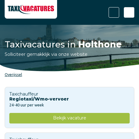
Taxivacatures in
Holthone
Solliciteer gemakklijk via onze website
Overijssel
Taxichauffeur
Regiotaxi/Wmo-vervoer
24-40 uur per week
Bekijk vacature