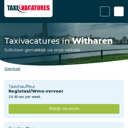
Taxivacatures in
Witharen
Solliciteer gemakklijk via onze website
Overijssel
Taxichauffeur
Regiotaxi/Wmo-vervoer
24-40 uur per week
Bekijk vacature