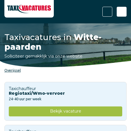
Taxivacatures in
Witte-
paarden
Solliciteer gemakklijk via onze website
Overijssel
Taxichauffeur
Regiotaxi/Wmo-vervoer
24-40 uur per week
Bekijk vacature