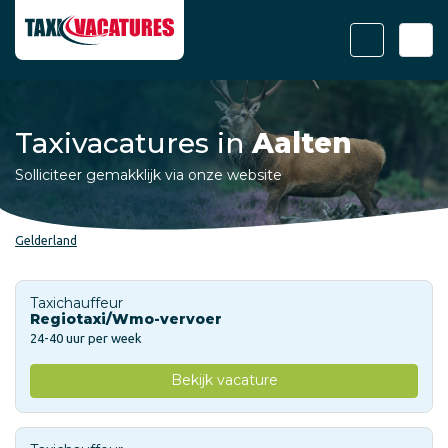
Taxivacatures in
Aalten
Solliciteer gemakklijk via onze website
Gelderland
Taxichauffeur
Regiotaxi/Wmo-vervoer
24-40 uur per week
Bekijk vacature