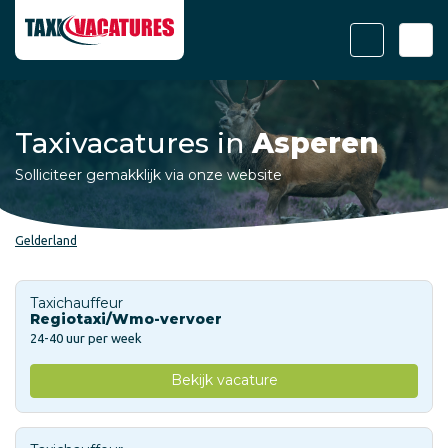
Taxivacatures in
Asperen
Solliciteer gemakklijk via onze website
Gelderland
Taxichauffeur
Regiotaxi/Wmo-vervoer
24-40 uur per week
Bekijk vacature