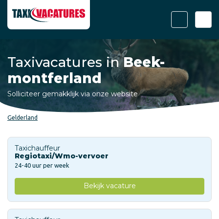
Taxivacatures in
Beek-
montferland
Solliciteer gemakklijk via onze website
Gelderland
Taxichauffeur
Regiotaxi/Wmo-vervoer
24-40 uur per week
Bekijk vacature