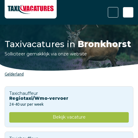
Taxivacatures in
Bronkhorst
Solliciteer gemakklijk via onze website
Gelderland
Taxichauffeur
Regiotaxi/Wmo-vervoer
24-40 uur per week
Bekijk vacature