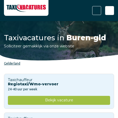
Taxivacatures in
Buren-gld
Solliciteer gemakklijk via onze website
Gelderland
Taxichauffeur
Regiotaxi/Wmo-vervoer
24-40 uur per week
Bekijk vacature