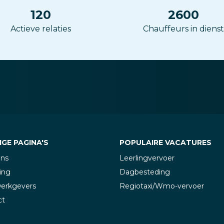
120
2600
Actieve relaties
Chauffeurs in dienst
GE PAGINA'S
POPULAIRE VACATURES
ons
Leerlingvervoer
ing
Dagbesteding
werkgevers
Regiotaxi/Wmo-vervoer
ct