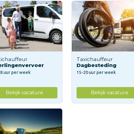
ichauffeur
Taxichauffeur
erlingenvervoer
Dagbesteding
28 uur per week
15-20 uur per week
Bekijk vacature
Bekijk vacature