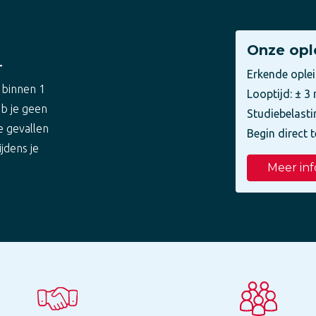
Onze opl
T
Erkende ople
 binnen 1
Looptijd: ± 
eb je geen
Studiebelasti
e gevallen
Begin direct t
ijdens je
Meer inf