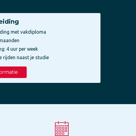
eiding
iding met vakdiploma
3 maanden
ng: 4 uur per week
e rijden naast je studie
ormatie