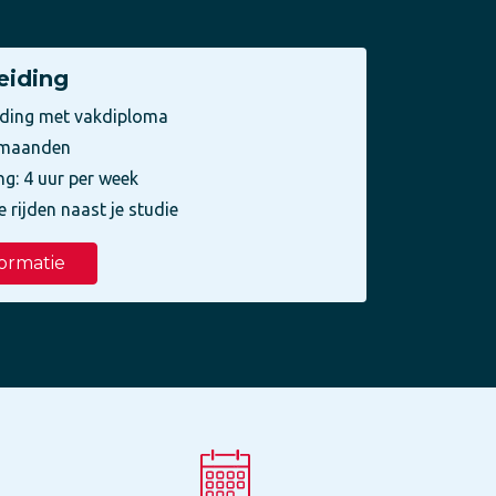
eiding
iding met vakdiploma
3 maanden
ng: 4 uur per week
e rijden naast je studie
ormatie