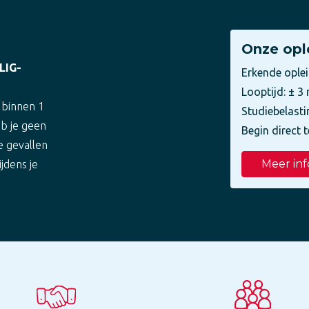
Onze opl
LIG-
Erkende ople
Looptijd: ± 
 binnen 1
Studiebelasti
eb je geen
Begin direct t
e gevallen
Meer inf
ijdens je