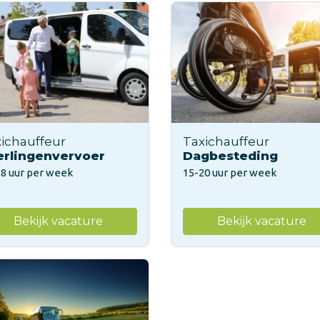
ichauffeur
Taxichauffeur
erlingenvervoer
Dagbesteding
28 uur per week
15-20 uur per week
Bekijk vacature
Bekijk vacature