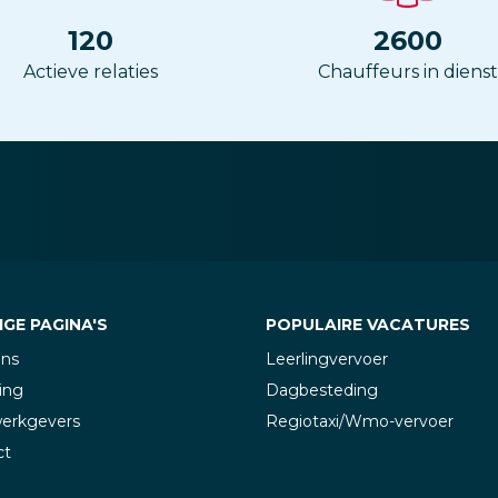
120
2600
Actieve relaties
Chauffeurs in dienst
GE PAGINA'S
POPULAIRE VACATURES
ons
Leerlingvervoer
ing
Dagbesteding
werkgevers
Regiotaxi/Wmo-vervoer
ct