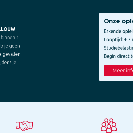
Onze opl
ELLOUW
Erkende ople
 binnen 1
Looptijd: ± 
eb je geen
Studiebelasti
e gevallen
Begin direct t
ijdens je
Meer inf