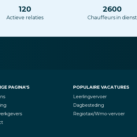
120
2600
Actieve relaties
Chauffeurs in dienst
GE PAGINA'S
POPULAIRE VACATURES
ons
Leerlingvervoer
ing
Dagbesteding
werkgevers
Regiotaxi/Wmo-vervoer
ct