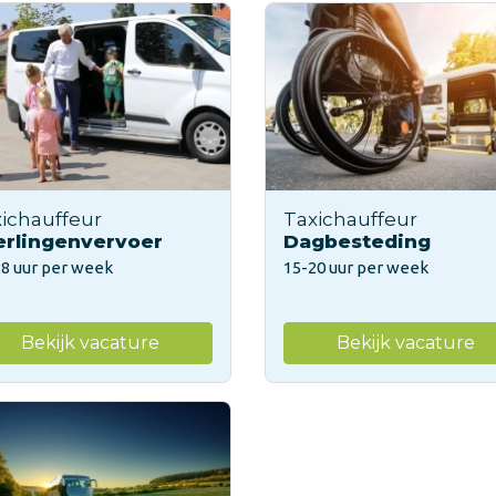
ichauffeur
Taxichauffeur
erlingenvervoer
Dagbesteding
28 uur per week
15-20 uur per week
Bekijk vacature
Bekijk vacature