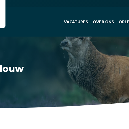
VACATURES
OVER ONS
OPLE
llouw