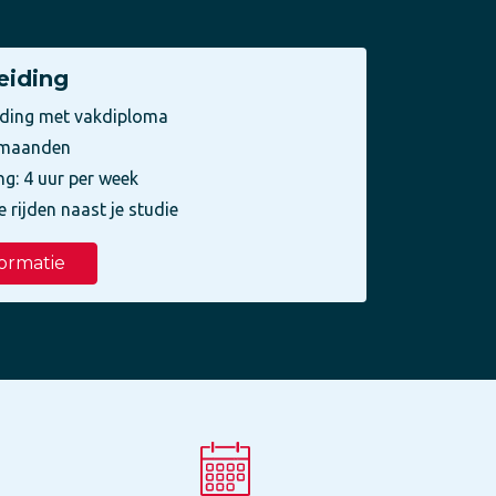
eiding
iding met vakdiploma
3 maanden
ng: 4 uur per week
e rijden naast je studie
ormatie