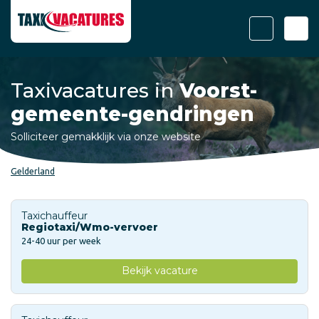
Taxivacatures in
Voorst-
gemeente-gendringen
Solliciteer gemakklijk via onze website
Gelderland
Taxichauffeur
Regiotaxi/Wmo-vervoer
24-40 uur per week
Bekijk vacature