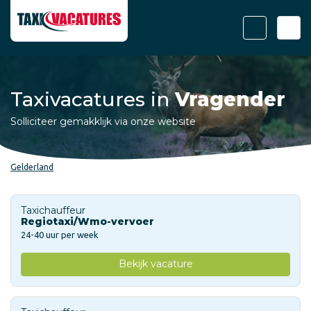
Taxivacatures in
Vragender
Solliciteer gemakklijk via onze website
Gelderland
Taxichauffeur
Regiotaxi/Wmo-vervoer
24-40 uur per week
Bekijk vacature