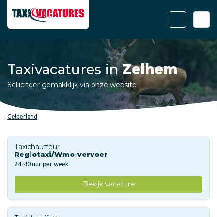
Taxivacatures in
Zelhem
Solliciteer gemakklijk via onze website
Gelderland
Taxichauffeur
Regiotaxi/Wmo-vervoer
24-40 uur per week
Bekijk vacature